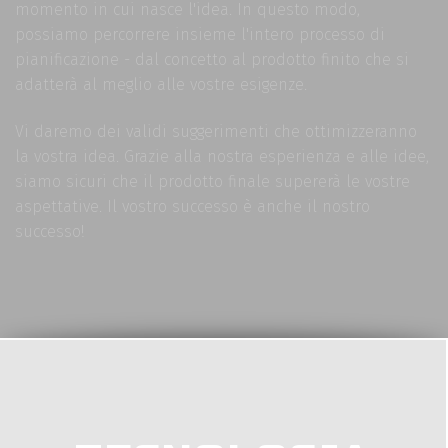
momento in cui nasce l'idea. In questo modo,
possiamo percorrere insieme l'intero processo di
pianificazione - dal concetto al prodotto finito che si
adatterà al meglio alle vostre esigenze.
Vi daremo dei validi suggerimenti che ottimizzeranno
la vostra idea. Grazie alla nostra esperienza e alle idee,
siamo sicuri che il prodotto finale supererà le vostre
aspettative. Il vostro successo è anche il nostro
successo!