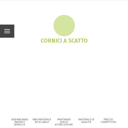
It
CORNICI A SCATTO
ASSEMBLAGGIO
100% MATERIALE
MONTAGGIO
MATERIALE DI
PREZZO
RAPIDO E
RICICLABILE
SENZA
QUALITÀ
COMPETITIVO
SEMPLICE
ATTREZZATURE