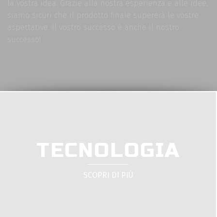
la vostra idea. Grazie alla nostra esperienza e alle idee,
siamo sicuri che il prodotto finale supererà le vostre
aspettative. Il vostro successo è anche il nostro
successo!
TECNOLOGIA
SCOPRI DI PIÙ