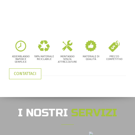
ASSEMBLAGGIO
100% MATERIALE
MONTAGGIO
MATERIALE DI
PREZZO
RAPIDO E
RICICLABILE
SENZA
QUALITÀ
COMPETITIVO
SEMPLICE
ATTREZZATURE
CONTATTACI
I NOSTRI
SERVIZI